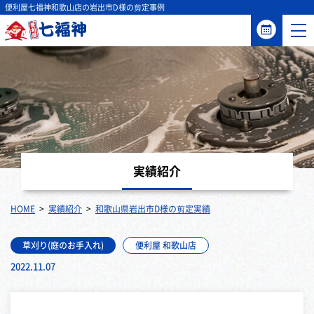
便利屋七福神和歌山店の岩出市D様の剪定事例
実績紹介
HOME
実績紹介
和歌山県岩出市D様の剪定実績
草刈り(庭のお手入れ)
便利屋 和歌山店
2022.11.07