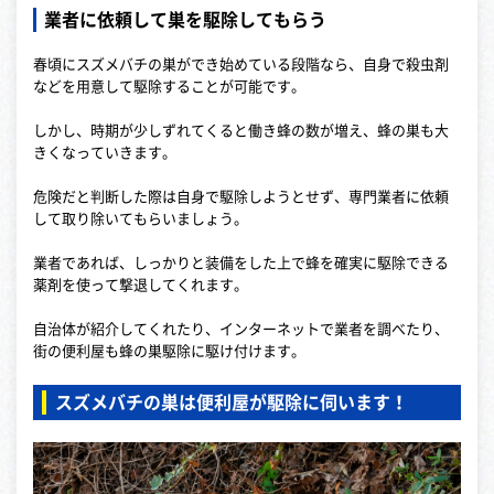
業者に依頼して巣を駆除してもらう
春頃にスズメバチの巣ができ始めている段階なら、自身で殺虫剤
などを用意して駆除することが可能です。
しかし、時期が少しずれてくると働き蜂の数が増え、蜂の巣も大
きくなっていきます。
危険だと判断した際は自身で駆除しようとせず、専門業者に依頼
して取り除いてもらいましょう。
業者であれば、しっかりと装備をした上で蜂を確実に駆除できる
薬剤を使って撃退してくれます。
自治体が紹介してくれたり、インターネットで業者を調べたり、
街の便利屋も蜂の巣駆除に駆け付けます。
スズメバチの巣は便利屋が駆除に伺います！