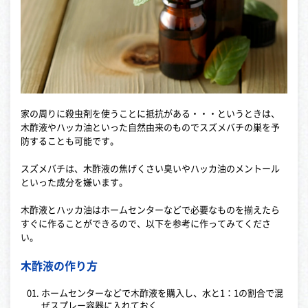
家の周りに殺虫剤を使うことに抵抗がある・・・というときは、
木酢液やハッカ油といった自然由来のものでスズメバチの巣を予
防することも可能です。
スズメバチは、木酢液の焦げくさい臭いやハッカ油のメントール
といった成分を嫌います。
木酢液とハッカ油はホームセンターなどで必要なものを揃えたら
すぐに作ることができるので、以下を参考に作ってみてくださ
い。
木酢液の作り方
ホームセンターなどで木酢液を購入し、水と1：1の割合で混
ぜスプレー容器に入れておく