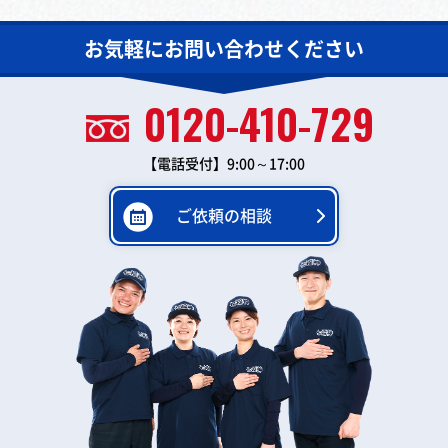
お気軽にお問い合わせください
0120-410-729
【電話受付】9:00～17:00
ご依頼の相談