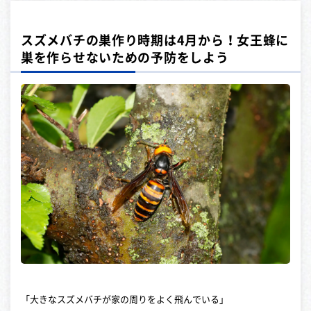
スズメバチの巣作り時期は4月から！女王蜂に
巣を作らせないための予防をしよう
「大きなスズメバチが家の周りをよく飛んでいる」