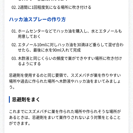
2週間に1回程度気になる場所に吹き付ける
ハッカ油スプレーの作り方
ホームセンターなどでハッカ油を購入し、水とエタノールも
用意しておく
エタノール10mlに対しハッカ油を30滴ほど垂らして混ぜ合わ
せたら、最後に水を90ml入れて完成
木酢液と同じくらいの頻度で巣ができやすい場所に吹き付け
るようにする
忌避剤を使用するのと同じ要領で、スズメバチが巣を作りやすい
場所や過去に作られた場所へ木酢液やハッカ油をまいてみましょ
う。
忌避剤をまく
これまでにスズメバチに巣を作られた場所や作られそうな場所が
あるときは、忌避剤をまいて巣作りされないよう対策をとること
ができます。