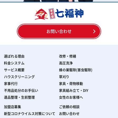
お問い合わせ
選ばれる理由
改修・修繕
料金システム
高圧洗浄
サービス概要
蜂の巣駆除(害虫駆除)
ハウスクリーニング
草刈り
家事代行
家具・荷物移動
不用品処分のお手伝い
家具組み立て・DIY
遺品整理・生前整理
女性のお客様へ
加盟店募集
ご依頼の相談
新型コロナウイルス対策について
お問い合わせ